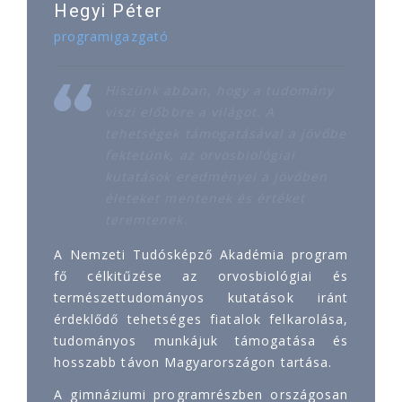
Hegyi Péter
programigazgató
Hiszünk abban, hogy a tudomány
viszi előbbre a világot. A
tehetségek támogatásával a jövőbe
fektetünk, az orvosbiológiai
kutatások eredményei a jövőben
életeket mentenek és értéket
teremtenek.
A Nemzeti Tudósképző Akadémia program
fő célkitűzése az orvosbiológiai és
természettudományos kutatások iránt
érdeklődő tehetséges fiatalok felkarolása,
tudományos munkájuk támogatása és
hosszabb távon Magyarországon tartása.
A gimnáziumi programrészben országosan