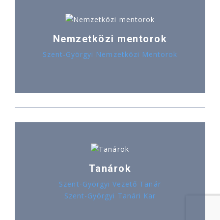
Nemzetközi mentorok
Szent-Györgyi Nemzetközi Mentorok
Tanárok
Szent-Györgyi Vezető Tanár
Szent-Györgyi Tanári Kar