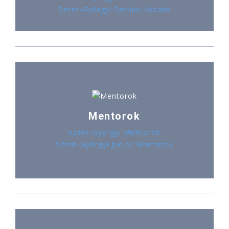
Szent-Györgyi Szenior Kutató
Mentorok
Szent-Györgyi Mentorok
Szent-Györgyi Junior Mentorok