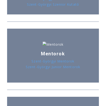
Szent-Györgyi Szenior Kutató
Mentorok
Szent-Györgyi Mentorok
Szent-Györgyi Junior Mentorok