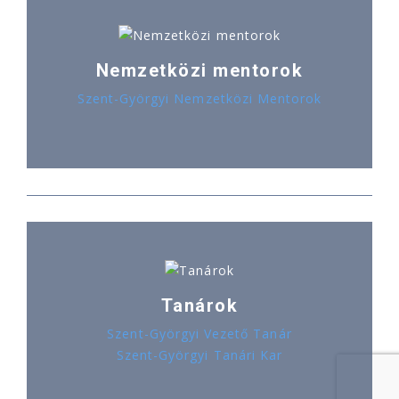
Nemzetközi mentorok
Szent-Györgyi Nemzetközi Mentorok
Tanárok
Szent-Györgyi Vezető Tanár
Szent-Györgyi Tanári Kar