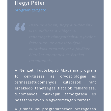
Hegyi Péter
programigazgató
Hiszünk abban, hogy a tudomány
viszi előbbre a világot. A
tehetségek támogatásával a jövőbe
fektetünk, az orvosbiológiai
kutatások eredményei a jövőben
életeket mentenek és értéket
teremtenek.
A Nemzeti Tudósképző Akadémia program
fő célkitűzése az orvosbiológiai és
természettudományos kutatások iránt
érdeklődő tehetséges fiatalok felkarolása,
tudományos munkájuk támogatása és
hosszabb távon Magyarországon tartása.
A gimnáziumi programrészben országosan