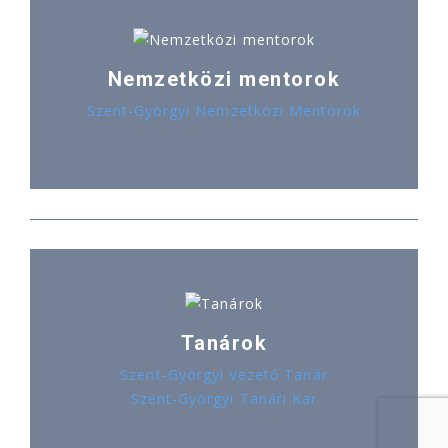
Nemzetközi mentorok
Szent-Györgyi Nemzetközi Mentorok
Tanárok
Szent-Györgyi Vezető Tanár
Szent-Györgyi Tanári Kar