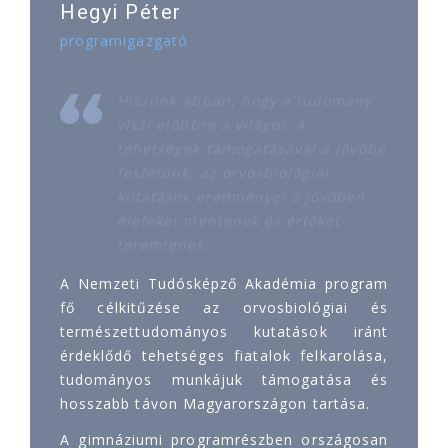
Hegyi Péter
programigazgató
Hiszünk abban, hogy a tudomány
viszi előbbre a világot. A
tehetségek támogatásával a jövőbe
fektetünk, az orvosbiológiai
kutatások eredményei a jövőben
életeket mentenek és értéket
teremtenek.
A Nemzeti Tudósképző Akadémia program
fő célkitűzése az orvosbiológiai és
természettudományos kutatások iránt
érdeklődő tehetséges fiatalok felkarolása,
tudományos munkájuk támogatása és
hosszabb távon Magyarországon tartása.
A gimnáziumi programrészben országosan