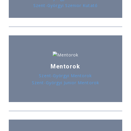
Szent-Györgyi Szenior Kutató
Mentorok
Szent-Györgyi Mentorok
Szent-Györgyi Junior Mentorok