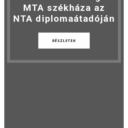
MTA székháza az
NTA diplomaátadóján
RÉSZLETEK