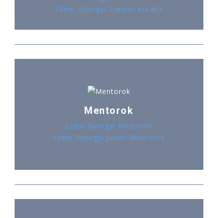
Szent-Györgyi Szenior Kutató
Mentorok
Szent-Györgyi Mentorok
Szent-Györgyi Junior Mentorok