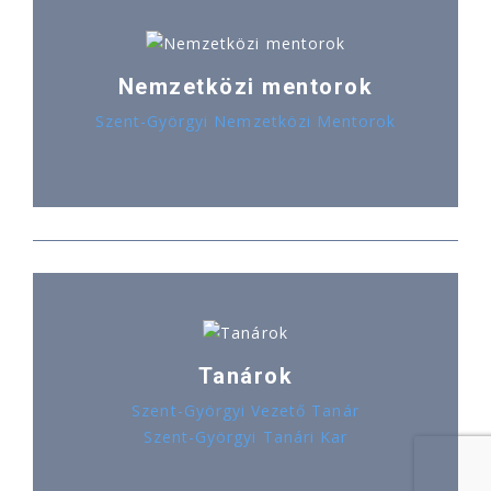
Nemzetközi mentorok
Szent-Györgyi Nemzetközi Mentorok
Tanárok
Szent-Györgyi Vezető Tanár
Szent-Györgyi Tanári Kar