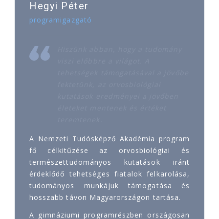
Hegyi Péter
programigazgató
Hiszünk abban, hogy a tudomány
viszi előbbre a világot. A
tehetségek támogatásával a jövőbe
fektetünk, az orvosbiológiai
kutatások eredményei a jövőben
életeket mentenek és értéket
teremtenek.
A Nemzeti Tudósképző Akadémia program
fő célkitűzése az orvosbiológiai és
természettudományos kutatások iránt
érdeklődő tehetséges fiatalok felkarolása,
tudományos munkájuk támogatása és
hosszabb távon Magyarországon tartása.
A gimnáziumi programrészben országosan