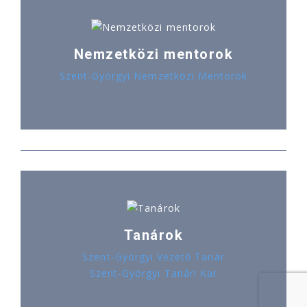
Nemzetközi mentorok
Szent-Györgyi Nemzetközi Mentorok
Tanárok
Szent-Györgyi Vezető Tanár
Szent-Györgyi Tanári Kar