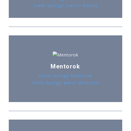
Szent-Györgyi Szenior Kutató
Mentorok
Szent-Györgyi Mentorok
Szent-Györgyi Junior Mentorok