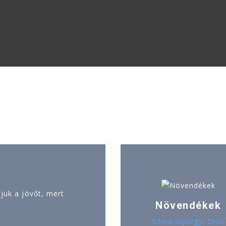
uk a jövőt, mert
Növendékek
Szent-Györgyi Diák