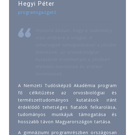
Hegyi Péter
programigazgató
Hiszünk abban, hogy a tudomány
viszi előbbre a világot. A
tehetségek támogatásával a jövőbe
fektetünk, az orvosbiológiai
kutatások eredményei a jövőben
életeket mentenek és értéket
teremtenek.
A Nemzeti Tudósképző Akadémia program
fő célkitűzése az orvosbiológiai és
természettudományos kutatások iránt
érdeklődő tehetséges fiatalok felkarolása,
tudományos munkájuk támogatása és
hosszabb távon Magyarországon tartása.
A gimnáziumi programrészben országosan