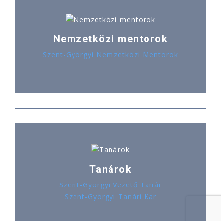
Nemzetközi mentorok
Szent-Györgyi Nemzetközi Mentorok
Tanárok
Szent-Györgyi Vezető Tanár
Szent-Györgyi Tanári Kar