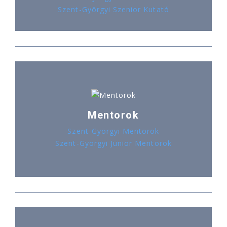
Szent-Györgyi Szenior Kutató
Mentorok
Szent-Györgyi Mentorok
Szent-Györgyi Junior Mentorok