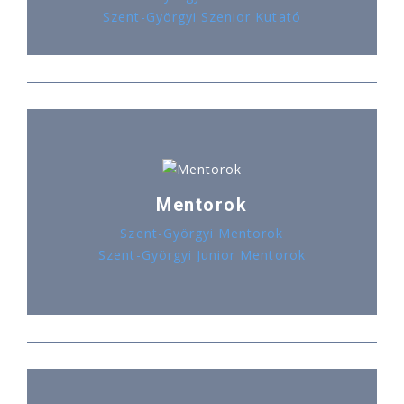
Szent-Györgyi Szenior Kutató
Mentorok
Szent-Györgyi Mentorok
Szent-Györgyi Junior Mentorok