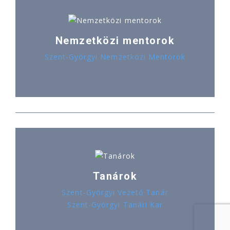
Nemzetközi mentorok
Szent-Györgyi Nemzetközi Mentorok
Tanárok
Szent-Györgyi Vezető Tanár
Szent-Györgyi Tanári Kar