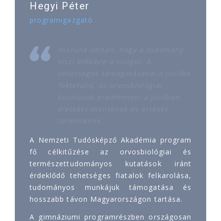
Hegyi Péter
programigazgató
Hiszünk abban, hogy a tudomány
viszi előbbre a világot. A
tehetségek támogatásával a jövőbe
fektetünk, az orvosbiológiai
kutatások eredményei a jövőben
életeket mentenek és értéket
teremtenek.
A Nemzeti Tudósképző Akadémia program
fő célkitűzése az orvosbiológiai és
természettudományos kutatások iránt
érdeklődő tehetséges fiatalok felkarolása,
tudományos munkájuk támogatása és
hosszabb távon Magyarországon tartása.
A gimnáziumi programrészben országosan