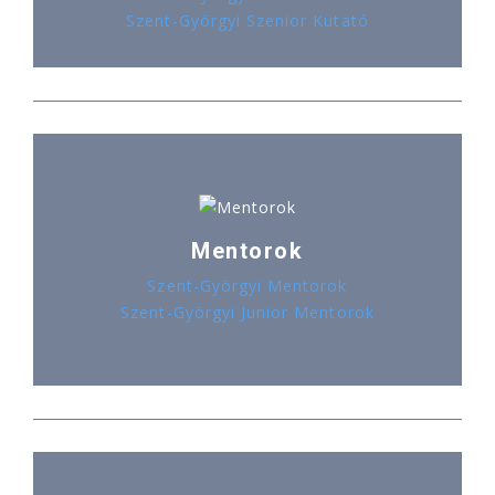
Szent-Györgyi Szenior Kutató
Mentorok
Szent-Györgyi Mentorok
Szent-Györgyi Junior Mentorok