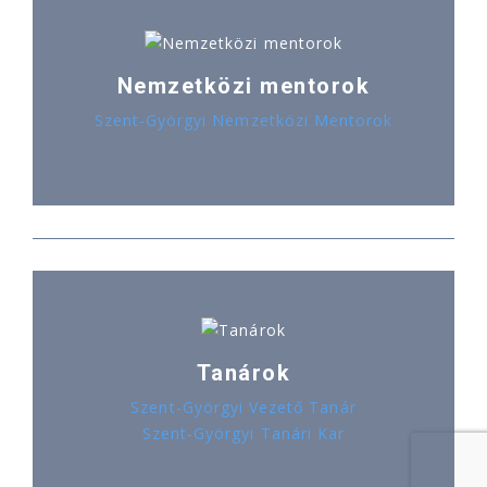
Nemzetközi mentorok
Szent-Györgyi Nemzetközi Mentorok
Tanárok
Szent-Györgyi Vezető Tanár
Szent-Györgyi Tanári Kar