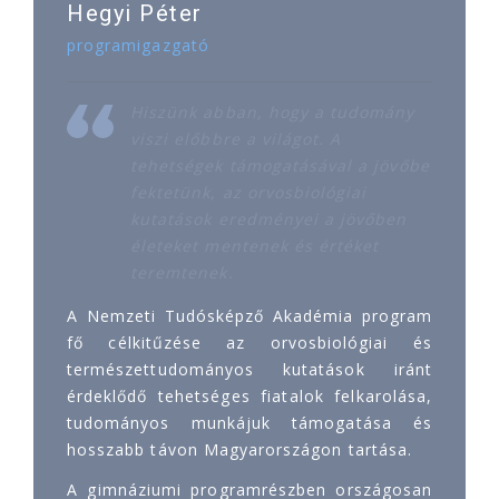
Hegyi Péter
programigazgató
Hiszünk abban, hogy a tudomány
viszi előbbre a világot. A
tehetségek támogatásával a jövőbe
fektetünk, az orvosbiológiai
kutatások eredményei a jövőben
életeket mentenek és értéket
teremtenek.
A Nemzeti Tudósképző Akadémia program
fő célkitűzése az orvosbiológiai és
természettudományos kutatások iránt
érdeklődő tehetséges fiatalok felkarolása,
tudományos munkájuk támogatása és
hosszabb távon Magyarországon tartása.
A gimnáziumi programrészben országosan