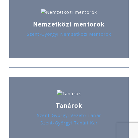
Nemzetközi mentorok
Szent-Györgyi Nemzetközi Mentorok
Tanárok
Szent-Györgyi Vezető Tanár
Szent-Györgyi Tanári Kar