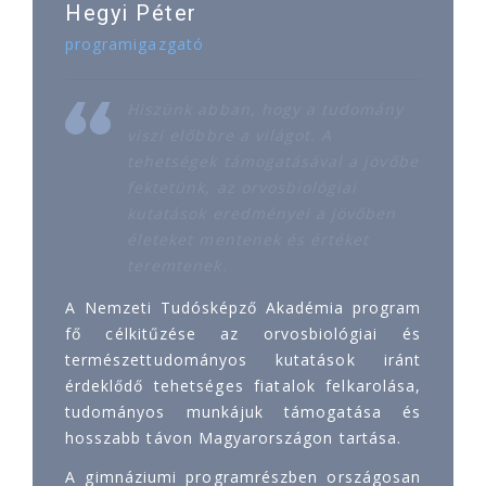
Hegyi Péter
programigazgató
Hiszünk abban, hogy a tudomány
viszi előbbre a világot. A
tehetségek támogatásával a jövőbe
fektetünk, az orvosbiológiai
kutatások eredményei a jövőben
életeket mentenek és értéket
teremtenek.
A Nemzeti Tudósképző Akadémia program
fő célkitűzése az orvosbiológiai és
természettudományos kutatások iránt
érdeklődő tehetséges fiatalok felkarolása,
tudományos munkájuk támogatása és
hosszabb távon Magyarországon tartása.
A gimnáziumi programrészben országosan