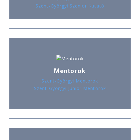
Szent-Györgyi Szenior Kutató
Mentorok
Szent-Györgyi Mentorok
Szent-Györgyi Junior Mentorok