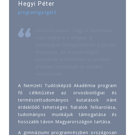
Hegyi Péter
programigazgató
Hiszünk abban, hogy a tudomány
viszi előbbre a világot. A
tehetségek támogatásával a jövőbe
fektetünk, az orvosbiológiai
kutatások eredményei a jövőben
életeket mentenek és értéket
teremtenek.
A Nemzeti Tudósképző Akadémia program
fő célkitűzése az orvosbiológiai és
természettudományos kutatások iránt
érdeklődő tehetséges fiatalok felkarolása,
tudományos munkájuk támogatása és
hosszabb távon Magyarországon tartása.
A gimnáziumi programrészben országosan