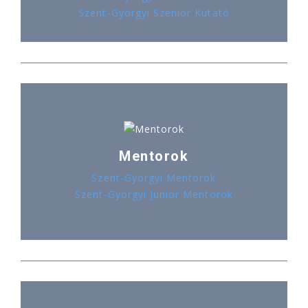
Szent-Györgyi Szenior Kutató
Mentorok
Szent-Györgyi Mentorok
Szent-Györgyi Junior Mentorok