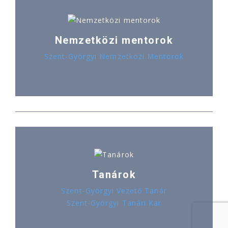
Nemzetközi mentorok
Szent-Györgyi Nemzetközi Mentorok
Tanárok
Szent-Györgyi Vezető Tanár
Szent-Györgyi Tanári Kar