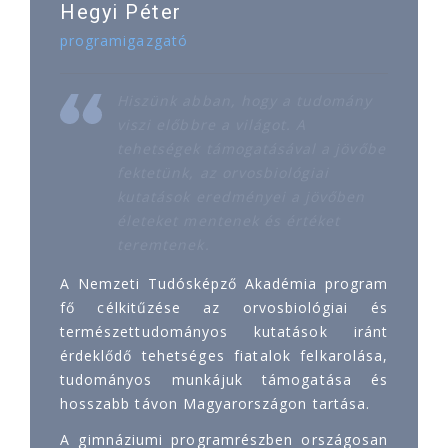
Hegyi Péter
programigazgató
Hiszünk abban, hogy a tudomány
viszi előbbre a világot. A
tehetségek támogatásával a jövőbe
fektetünk, az orvosbiológiai
kutatások eredményei a jövőben
életeket mentenek és értéket
teremtenek.
A Nemzeti Tudósképző Akadémia program
fő célkitűzése az orvosbiológiai és
természettudományos kutatások iránt
érdeklődő tehetséges fiatalok felkarolása,
tudományos munkájuk támogatása és
hosszabb távon Magyarországon tartása.
A gimnáziumi programrészben országosan