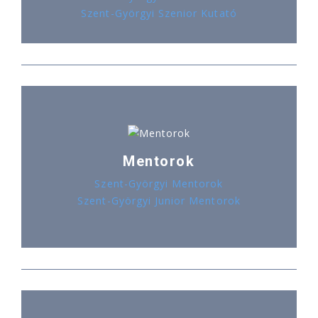
Szent-Györgyi Szenior Kutató
Mentorok
Szent-Györgyi Mentorok
Szent-Györgyi Junior Mentorok