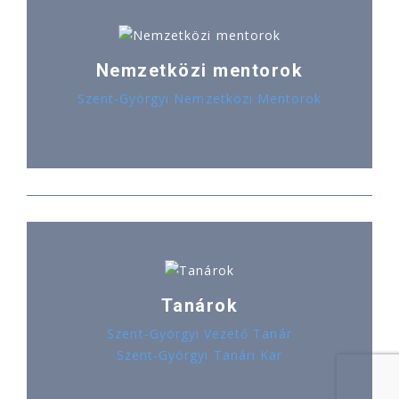
Nemzetközi mentorok
Szent-Györgyi Nemzetközi Mentorok
Tanárok
Szent-Györgyi Vezető Tanár
Szent-Györgyi Tanári Kar