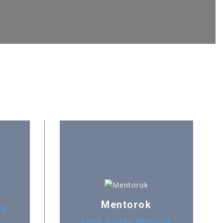
Mentorok
ók
Szent-Györgyi Mentorok