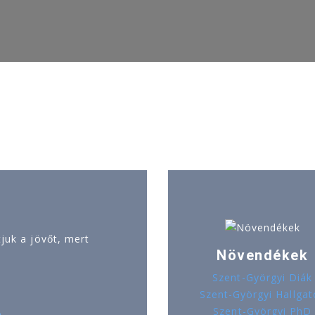
uk a jövőt, mert
Növendékek
Szent-Györgyi Diák
Szent-Györgyi Hallgat
Szent-Györgyi PhD
ó