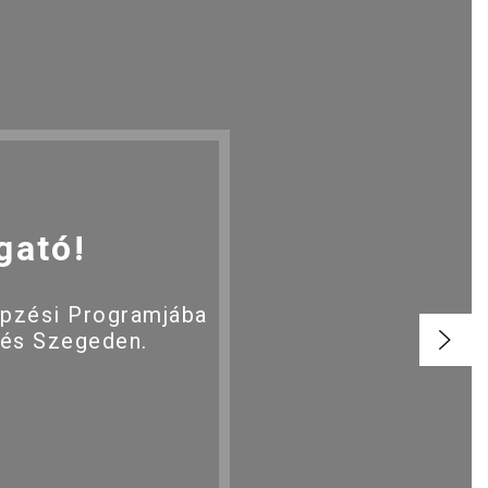
gató!
épzési Programjába
 és Szegeden.