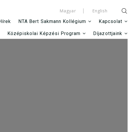
Magyar
English
Hírek
NTA Bert Sakmann Kollégium
Kapcsolat
Középiskolai Képzési Program
Díjazottjaink