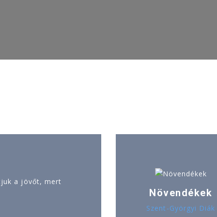
uk a jövőt, mert
Növendékek
Szent-Györgyi Diák