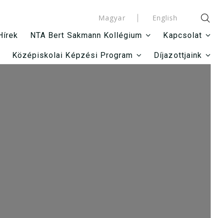
Magyar
English
Hírek
NTA Bert Sakmann Kollégium
Kapcsolat
Középiskolai Képzési Program
Díjazottjaink