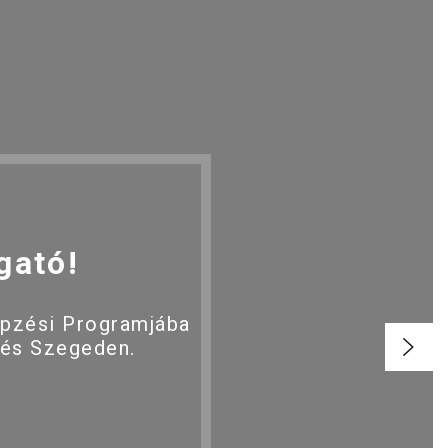
gató!
épzési Programjába
 és Szegeden.