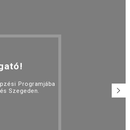
gató!
épzési Programjába
 és Szegeden.