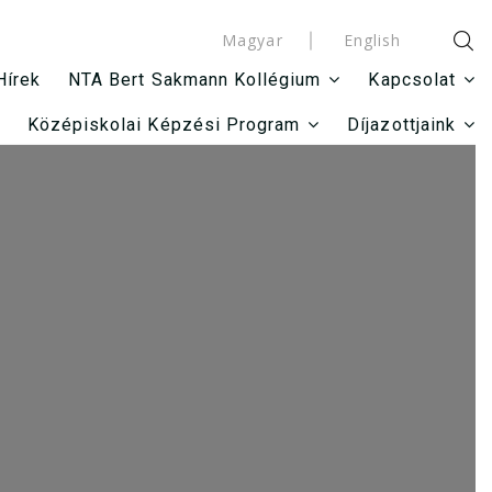
Magyar
English
Hírek
NTA Bert Sakmann Kollégium
Kapcsolat
Középiskolai Képzési Program
Díjazottjaink