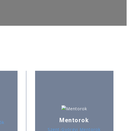
Mentorok
ók
Szent-Györgyi Mentorok