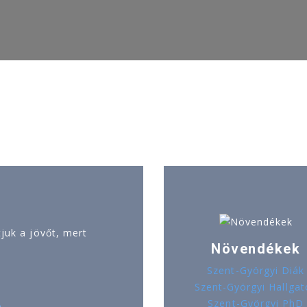
uk a jövőt, mert
Növendékek
Szent-Györgyi Diák
Szent-Györgyi Hallgat
Szent-Györgyi PhD
ó