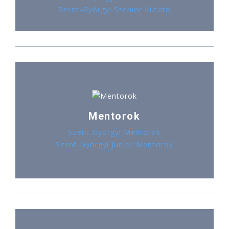
Szent-Györgyi Szenior Kutató
Mentorok
Szent-Györgyi Mentorok
Szent-Györgyi Junior Mentorok