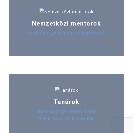
Nemzetközi mentorok
Szent-Györgyi Nemzetközi Mentorok
Tanárok
Szent-Györgyi Vezető Tanár
Szent-Györgyi Tanári Kar