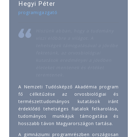
Hegyi Péter
programigazgató
Hiszünk abban, hogy a tudomány
viszi előbbre a világot. A
tehetségek támogatásával a jövőbe
fektetünk, az orvosbiológiai
kutatások eredményei a jövőben
életeket mentenek és értéket
teremtenek.
A Nemzeti Tudósképző Akadémia program
fő célkitűzése az orvosbiológiai és
természettudományos kutatások iránt
érdeklődő tehetséges fiatalok felkarolása,
tudományos munkájuk támogatása és
hosszabb távon Magyarországon tartása.
A gimnáziumi programrészben országosan