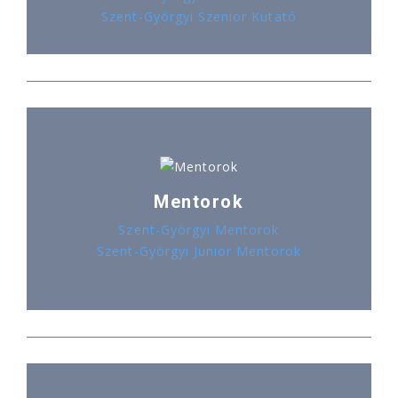
Szent-Györgyi Szenior Kutató
Mentorok
Szent-Györgyi Mentorok
Szent-Györgyi Junior Mentorok