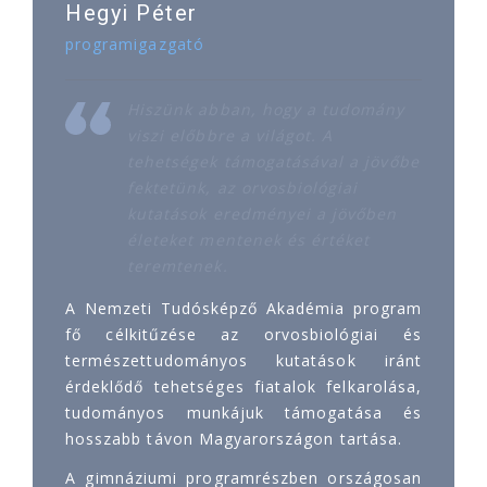
Hegyi Péter
programigazgató
Hiszünk abban, hogy a tudomány
viszi előbbre a világot. A
tehetségek támogatásával a jövőbe
fektetünk, az orvosbiológiai
kutatások eredményei a jövőben
életeket mentenek és értéket
teremtenek.
A Nemzeti Tudósképző Akadémia program
fő célkitűzése az orvosbiológiai és
természettudományos kutatások iránt
érdeklődő tehetséges fiatalok felkarolása,
tudományos munkájuk támogatása és
hosszabb távon Magyarországon tartása.
A gimnáziumi programrészben országosan