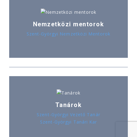
Nemzetközi mentorok
Szent-Györgyi Nemzetközi Mentorok
Tanárok
Szent-Györgyi Vezető Tanár
Szent-Györgyi Tanári Kar