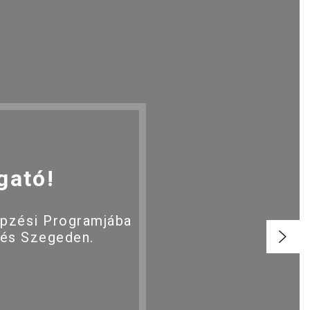
gató!
épzési Programjába
 és Szegeden.