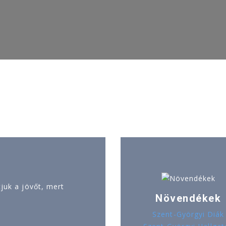
uk a jövőt, mert
Növendékek
Szent-Györgyi Diák