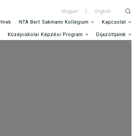
Magyar
English
Hírek
NTA Bert Sakmann Kollégium
Kapcsolat
Középiskolai Képzési Program
Díjazottjaink