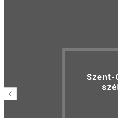
Szent-
szé