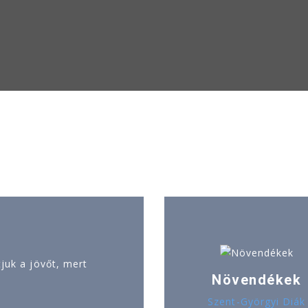
uk a jövőt, mert
Növendékek
Szent-Györgyi Diák