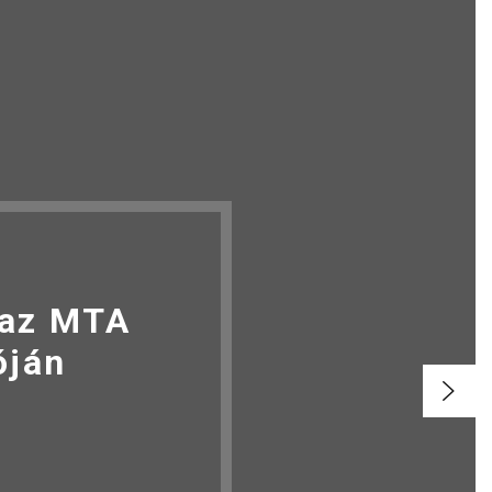
 az MTA
óján