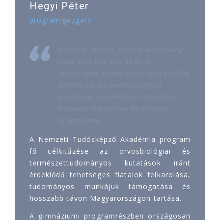
Hegyi Péter
programigazgató
Hiszünk abban, hogy a tudomány
viszi előbbre a világot. A
tehetségek támogatásával a jövőbe
fektetünk, az orvosbiológiai
kutatások eredményei a jövőben
életeket mentenek és értéket
teremtenek.
A Nemzeti Tudósképző Akadémia program
fő célkitűzése az orvosbiológiai és
természettudományos kutatások iránt
érdeklődő tehetséges fiatalok felkarolása,
tudományos munkájuk támogatása és
hosszabb távon Magyarországon tartása.
A gimnáziumi programrészben országosan