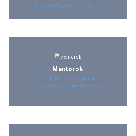
Szent-Györgyi Szenior Kutató
Mentorok
Szent-Györgyi Mentorok
Szent-Györgyi Junior Mentorok