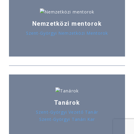
Nemzetközi mentorok
Szent-Györgyi Nemzetközi Mentorok
Tanárok
Szent-Györgyi Vezető Tanár
Szent-Györgyi Tanári Kar