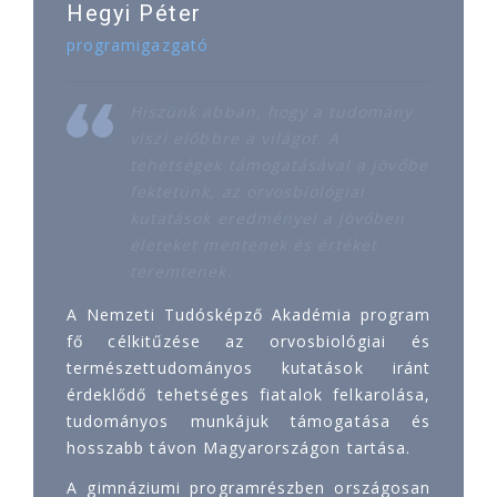
Hegyi Péter
programigazgató
Hiszünk abban, hogy a tudomány
viszi előbbre a világot. A
tehetségek támogatásával a jövőbe
fektetünk, az orvosbiológiai
kutatások eredményei a jövőben
életeket mentenek és értéket
teremtenek.
A Nemzeti Tudósképző Akadémia program
fő célkitűzése az orvosbiológiai és
természettudományos kutatások iránt
érdeklődő tehetséges fiatalok felkarolása,
tudományos munkájuk támogatása és
hosszabb távon Magyarországon tartása.
A gimnáziumi programrészben országosan