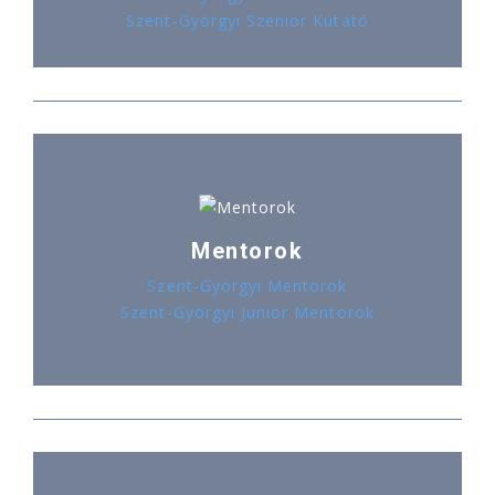
Szent-Györgyi Szenior Kutató
Mentorok
Szent-Györgyi Mentorok
Szent-Györgyi Junior Mentorok