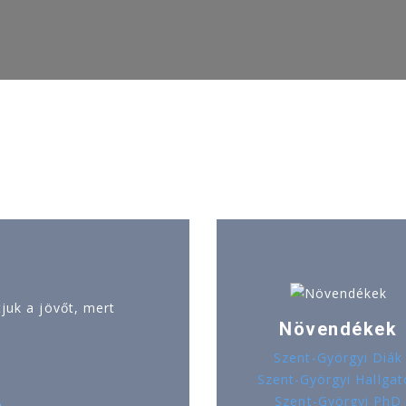
uk a jövőt, mert
Növendékek
Szent-Györgyi Diák
Szent-Györgyi Hallgat
Szent-Györgyi PhD
ó