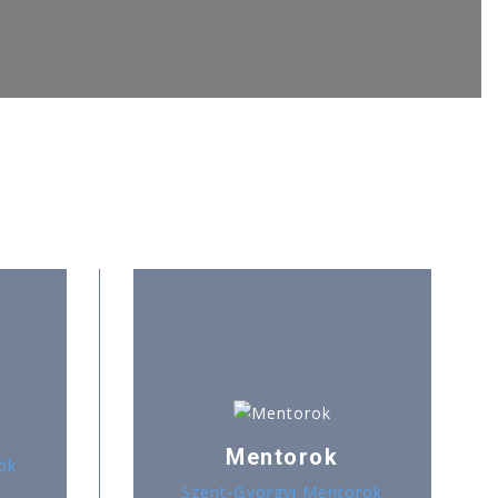
Mentorok
ók
Szent-Györgyi Mentorok