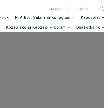
Magyar
English
Hírek
NTA Bert Sakmann Kollégium
Kapcsolat
Középiskolai Képzési Program
Díjazottjaink