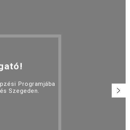
gató!
épzési Programjába
 és Szegeden.