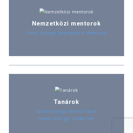
Nemzetközi mentorok
Szent-Györgyi Nemzetközi Mentorok
Tanárok
Szent-Györgyi Vezető Tanár
Szent-Györgyi Tanári Kar