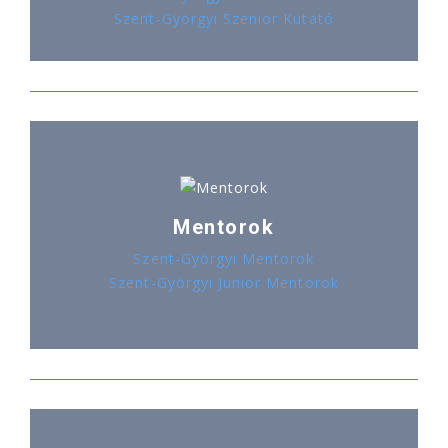
Szent-Györgyi Szenior Kutató
Mentorok
Szent-Györgyi Mentorok
Szent-Györgyi Junior Mentorok