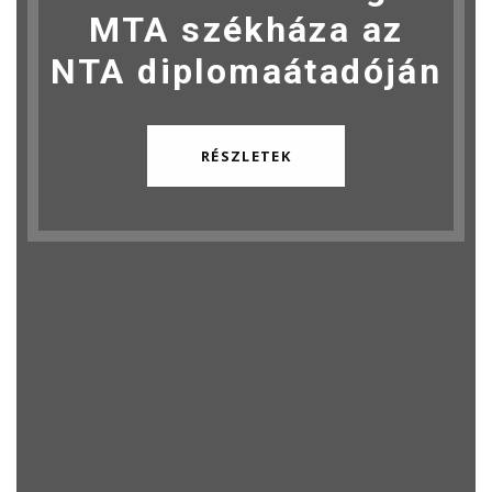
MTA székháza az
NTA diplomaátadóján
RÉSZLETEK