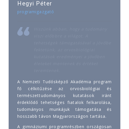
Hegyi Péter
programigazgató
Hiszünk abban, hogy a tudomány
viszi előbbre a világot. A
tehetségek támogatásával a jövőbe
fektetünk, az orvosbiológiai
kutatások eredményei a jövőben
életeket mentenek és értéket
teremtenek.
A Nemzeti Tudósképző Akadémia program
fő célkitűzése az orvosbiológiai és
természettudományos kutatások iránt
érdeklődő tehetséges fiatalok felkarolása,
tudományos munkájuk támogatása és
hosszabb távon Magyarországon tartása.
A gimnáziumi programrészben országosan