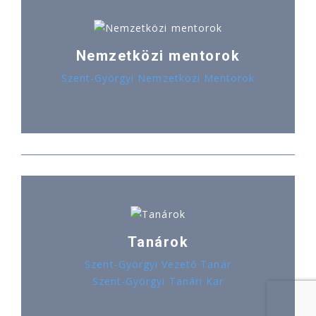
Nemzetközi mentorok
Szent-Györgyi Nemzetközi Mentorok
Tanárok
Szent-Györgyi Vezető Tanár
Szent-Györgyi Tanári Kar