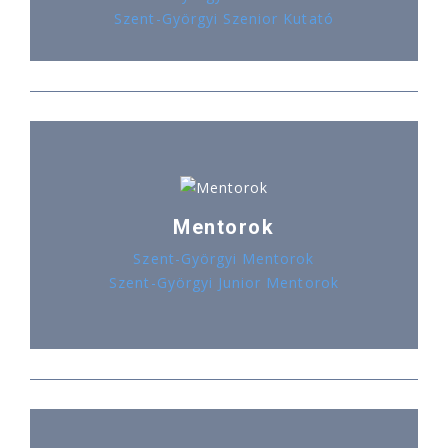
Szent-Györgyi Szenior Kutató
Mentorok
Szent-Györgyi Mentorok
Szent-Györgyi Junior Mentorok