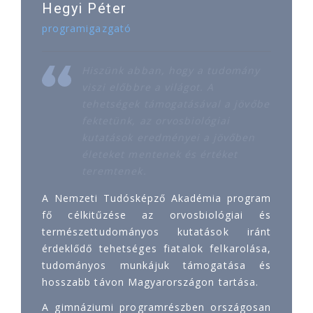
Hegyi Péter
programigazgató
Hiszünk abban, hogy a tudomány
viszi előbbre a világot. A
tehetségek támogatásával a jövőbe
fektetünk, az orvosbiológiai
kutatások eredményei a jövőben
életeket mentenek és értéket
teremtenek.
A Nemzeti Tudósképző Akadémia program
fő célkitűzése az orvosbiológiai és
természettudományos kutatások iránt
érdeklődő tehetséges fiatalok felkarolása,
tudományos munkájuk támogatása és
hosszabb távon Magyarországon tartása.
A gimnáziumi programrészben országosan