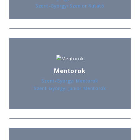
Szent-Györgyi Szenior Kutató
Mentorok
Szent-Györgyi Mentorok
Szent-Györgyi Junior Mentorok