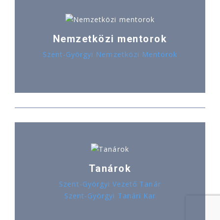
Nemzetközi mentorok
Szent-Györgyi Nemzetközi Mentorok
Tanárok
Szent-Györgyi Vezető Tanár
Szent-Györgyi Tanári Kar