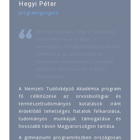
Hegyi Péter
programigazgató
Hiszünk abban, hogy a tudomány
viszi előbbre a világot. A
tehetségek támogatásával a jövőbe
fektetünk, az orvosbiológiai
kutatások eredményei a jövőben
életeket mentenek és értéket
teremtenek.
A Nemzeti Tudósképző Akadémia program
fő célkitűzése az orvosbiológiai és
természettudományos kutatások iránt
érdeklődő tehetséges fiatalok felkarolása,
tudományos munkájuk támogatása és
hosszabb távon Magyarországon tartása.
A gimnáziumi programrészben országosan