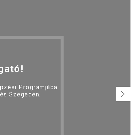
gató!
épzési Programjába
 és Szegeden.