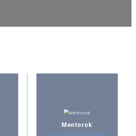
Mentorok
ók
Szent-Györgyi Mentorok