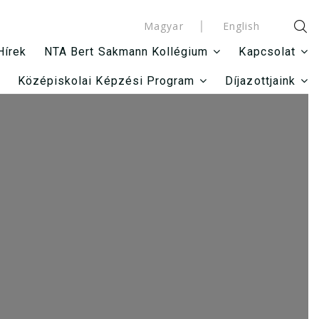
Magyar
English
Hírek
NTA Bert Sakmann Kollégium
Kapcsolat
Középiskolai Képzési Program
Díjazottjaink