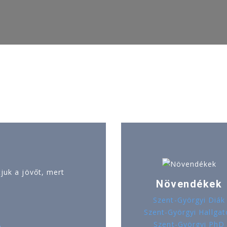
uk a jövőt, mert
Növendékek
Szent-Györgyi Diák
Szent-Györgyi Hallgat
Szent-Györgyi PhD
ó