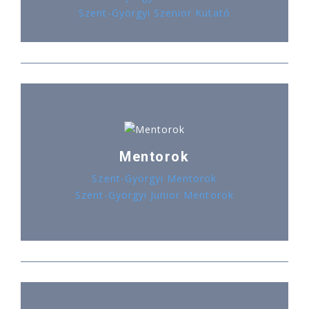
Szent-Györgyi Szenior Kutató
Mentorok
Szent-Györgyi Mentorok
Szent-Györgyi Junior Mentorok