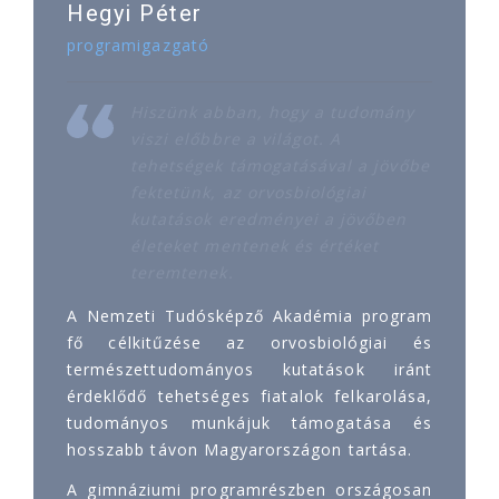
Hegyi Péter
programigazgató
Hiszünk abban, hogy a tudomány
viszi előbbre a világot. A
tehetségek támogatásával a jövőbe
fektetünk, az orvosbiológiai
kutatások eredményei a jövőben
életeket mentenek és értéket
teremtenek.
A Nemzeti Tudósképző Akadémia program
fő célkitűzése az orvosbiológiai és
természettudományos kutatások iránt
érdeklődő tehetséges fiatalok felkarolása,
tudományos munkájuk támogatása és
hosszabb távon Magyarországon tartása.
A gimnáziumi programrészben országosan