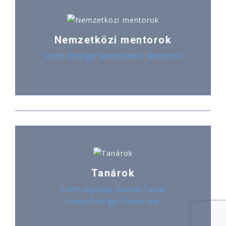
Nemzetközi mentorok
Szent-Györgyi Nemzetközi Mentorok
Tanárok
Szent-Györgyi Vezető Tanár
Szent-Györgyi Tanári Kar