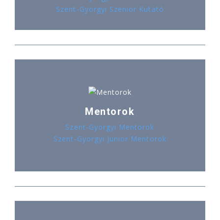
Szent-Györgyi Szenior Kutató
Mentorok
Szent-Györgyi Mentorok
Szent-Györgyi Junior Mentorok