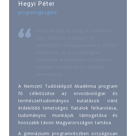
Hegyi Péter
programigazgató
Hiszünk abban, hogy a tudomány
viszi előbbre a világot. A
tehetségek támogatásával a jövőbe
fektetünk, az orvosbiológiai
kutatások eredményei a jövőben
életeket mentenek és értéket
teremtenek.
A Nemzeti Tudósképző Akadémia program
fő célkitűzése az orvosbiológiai és
természettudományos kutatások iránt
érdeklődő tehetséges fiatalok felkarolása,
tudományos munkájuk támogatása és
hosszabb távon Magyarországon tartása.
A gimnáziumi programrészben országosan