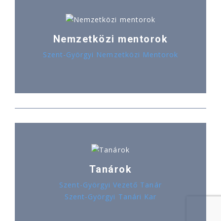
Nemzetközi mentorok
Szent-Györgyi Nemzetközi Mentorok
Tanárok
Szent-Györgyi Vezető Tanár
Szent-Györgyi Tanári Kar