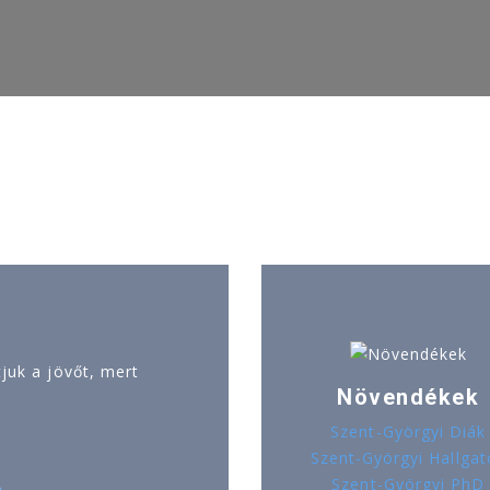
uk a jövőt, mert
Növendékek
Szent-Györgyi Diák
Szent-Györgyi Hallgat
Szent-Györgyi PhD
ó