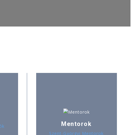
Mentorok
ók
Szent-Györgyi Mentorok