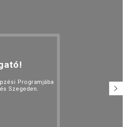
gató!
épzési Programjába
 és Szegeden.