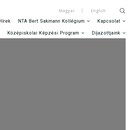
Magyar
English
Hírek
NTA Bert Sakmann Kollégium
Kapcsolat
Középiskolai Képzési Program
Díjazottjaink