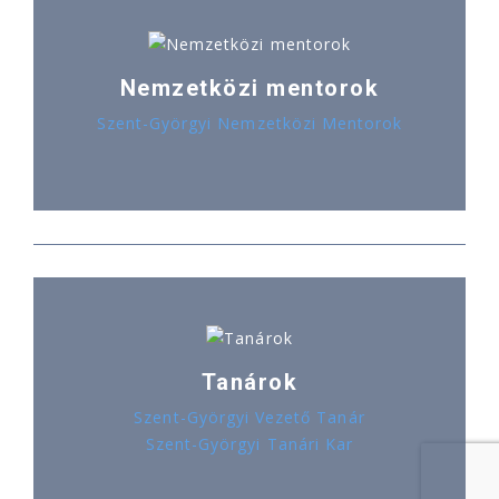
Nemzetközi mentorok
Szent-Györgyi Nemzetközi Mentorok
Tanárok
Szent-Györgyi Vezető Tanár
Szent-Györgyi Tanári Kar