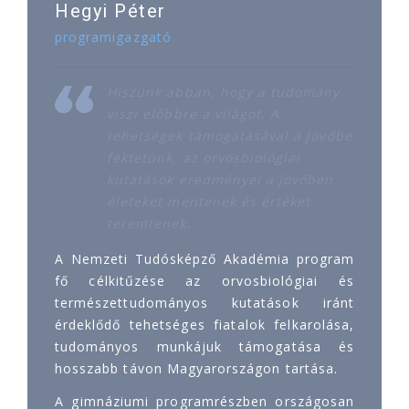
Hegyi Péter
programigazgató
Hiszünk abban, hogy a tudomány
viszi előbbre a világot. A
tehetségek támogatásával a jövőbe
fektetünk, az orvosbiológiai
kutatások eredményei a jövőben
életeket mentenek és értéket
teremtenek.
A Nemzeti Tudósképző Akadémia program
fő célkitűzése az orvosbiológiai és
természettudományos kutatások iránt
érdeklődő tehetséges fiatalok felkarolása,
tudományos munkájuk támogatása és
hosszabb távon Magyarországon tartása.
A gimnáziumi programrészben országosan