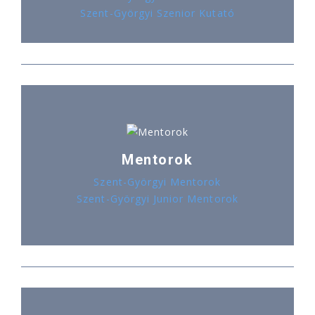
Szent-Györgyi Szenior Kutató
Mentorok
Szent-Györgyi Mentorok
Szent-Györgyi Junior Mentorok