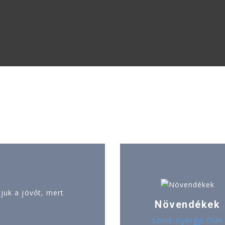
uk a jövőt, mert
Növendékek
Szent-Györgyi Diák