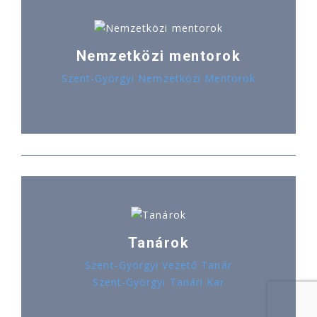
Nemzetközi mentorok
Szent-Györgyi Nemzetközi Mentorok
Tanárok
Szent-Györgyi Vezető Tanár
Szent-Györgyi Tanári Kar