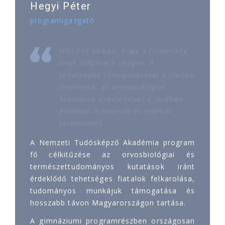
Hegyi Péter
programigazgató
Hiszünk abban, hogy a tudomány
viszi előbbre a világot. A
tehetségek támogatásával a jövőbe
fektetünk, az orvosbiológiai
kutatások eredményei a jövőben
életeket mentenek és értéket
teremtenek.
A Nemzeti Tudósképző Akadémia program
fő célkitűzése az orvosbiológiai és
természettudományos kutatások iránt
érdeklődő tehetséges fiatalok felkarolása,
tudományos munkájuk támogatása és
hosszabb távon Magyarországon tartása.
A gimnáziumi programrészben országosan