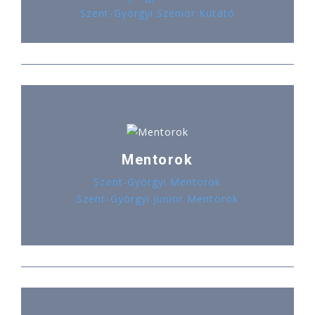
Szent-Györgyi Szenior Kutató
Mentorok
Szent-Györgyi Mentorok
Szent-Györgyi Junior Mentorok