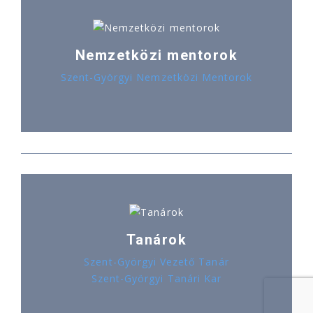
Nemzetközi mentorok
Szent-Györgyi Nemzetközi Mentorok
Tanárok
Szent-Györgyi Vezető Tanár
Szent-Györgyi Tanári Kar