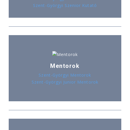
Szent-Györgyi Szenior Kutató
Mentorok
Szent-Györgyi Mentorok
Szent-Györgyi Junior Mentorok