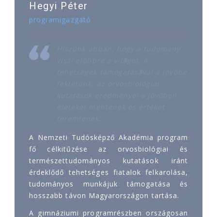
Hegyi Péter
programigazgató
Hiszünk abban, hogy a tudomány
viszi előbbre a világot. A
tehetségek támogatásával a jövőbe
fektetünk, az orvosbiológiai
kutatások eredményei a jövőben
életeket mentenek és értéket
teremtenek.
A Nemzeti Tudósképző Akadémia program
fő célkitűzése az orvosbiológiai és
természettudományos kutatások iránt
érdeklődő tehetséges fiatalok felkarolása,
tudományos munkájuk támogatása és
hosszabb távon Magyarországon tartása.
A gimnáziumi programrészben országosan