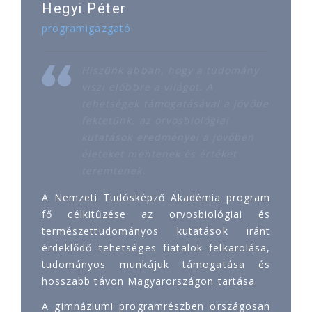
Hegyi Péter
programigazgató
Hiszünk abban, hogy a tudomány
viszi előbbre a világot. A
tehetségek támogatásával a jövőbe
fektetünk, az orvosbiológiai
kutatások eredményei a jövőben
életeket mentenek és értéket
teremtenek.
A Nemzeti Tudósképző Akadémia program
fő célkitűzése az orvosbiológiai és
természettudományos kutatások iránt
érdeklődő tehetséges fiatalok felkarolása,
tudományos munkájuk támogatása és
hosszabb távon Magyarországon tartása.
A gimnáziumi programrészben országosan