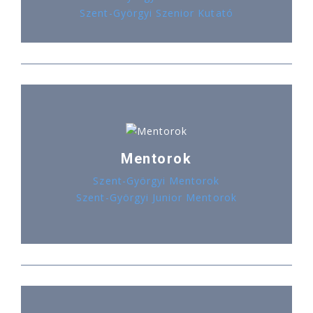
Szent-Györgyi Szenior Kutató
Mentorok
Szent-Györgyi Mentorok
Szent-Györgyi Junior Mentorok