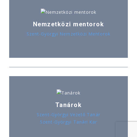
Nemzetközi mentorok
Szent-Györgyi Nemzetközi Mentorok
Tanárok
Szent-Györgyi Vezető Tanár
Szent-Györgyi Tanári Kar