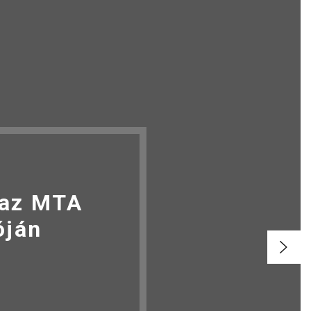
 az MTA
óján