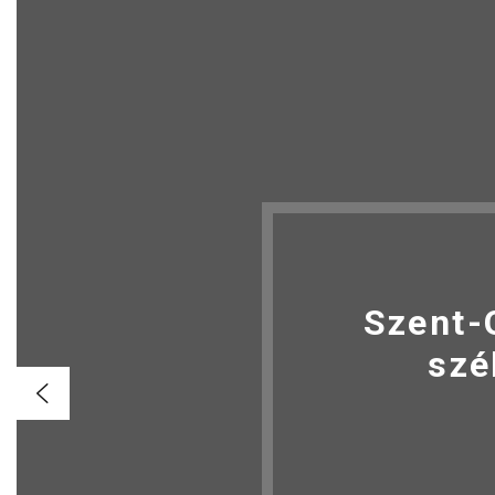
Szent-
szé