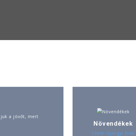
uk a jövőt, mert
Növendékek
Szent-Györgyi Diák