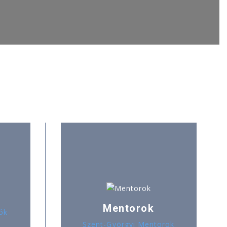
Mentorok
ók
Szent-Györgyi Mentorok