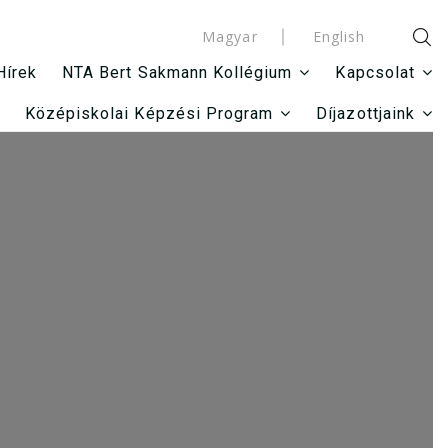
Magyar
English
Hírek
NTA Bert Sakmann Kollégium
Kapcsolat
Középiskolai Képzési Program
Díjazottjaink