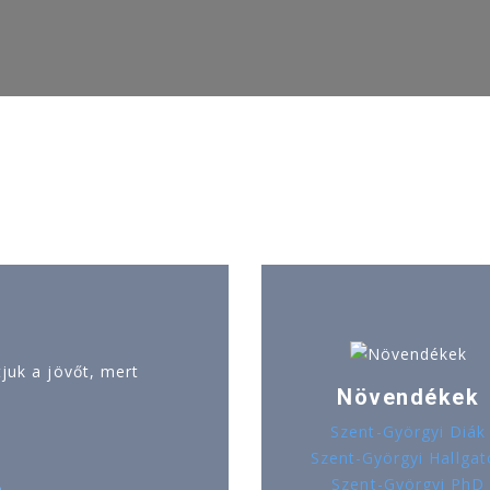
uk a jövőt, mert
Növendékek
Szent-Györgyi Diák
Szent-Györgyi Hallgat
Szent-Györgyi PhD
ó