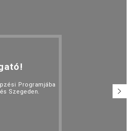
gató!
épzési Programjába
 és Szegeden.