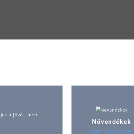
uk a jövőt, mert
Növendékek
Szent-Györgyi Diák