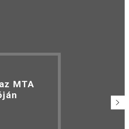
 az MTA
óján