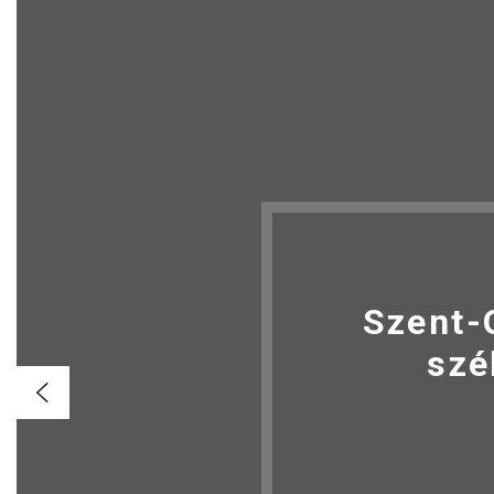
Szent-
szé