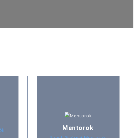
Mentorok
ók
Szent-Györgyi Mentorok