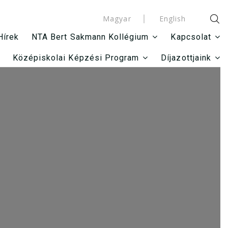
Magyar
English
Hírek
NTA Bert Sakmann Kollégium
Kapcsolat
Középiskolai Képzési Program
Díjazottjaink