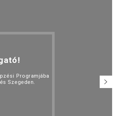
gató!
épzési Programjába
 és Szegeden.