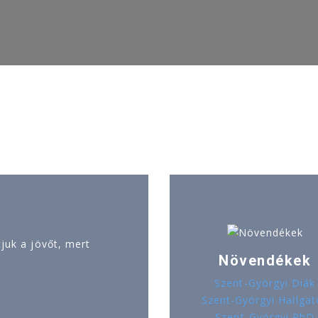
uk a jövőt, mert
Növendékek
Szent-Györgyi Diák
Szent-Györgyi Hallgat
Szent-Györgyi PhD