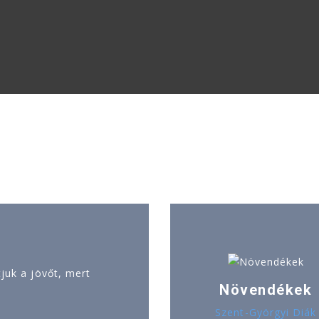
uk a jövőt, mert
Növendékek
Szent-Györgyi Diák