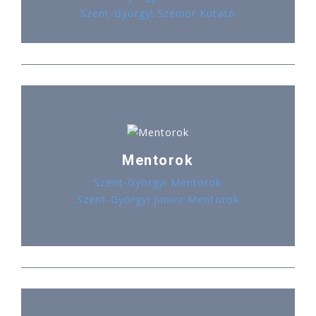
Szent-Györgyi Szenior Kutató
Mentorok
Szent-Györgyi Mentorok
Szent-Györgyi Junior Mentorok