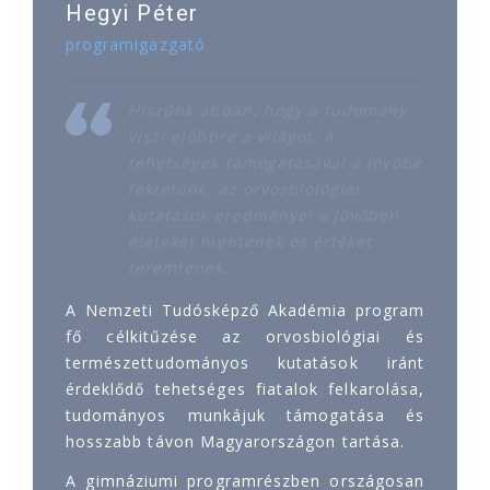
Hegyi Péter
programigazgató
Hiszünk abban, hogy a tudomány
viszi előbbre a világot. A
tehetségek támogatásával a jövőbe
fektetünk, az orvosbiológiai
kutatások eredményei a jövőben
életeket mentenek és értéket
teremtenek.
A Nemzeti Tudósképző Akadémia program
fő célkitűzése az orvosbiológiai és
természettudományos kutatások iránt
érdeklődő tehetséges fiatalok felkarolása,
tudományos munkájuk támogatása és
hosszabb távon Magyarországon tartása.
A gimnáziumi programrészben országosan