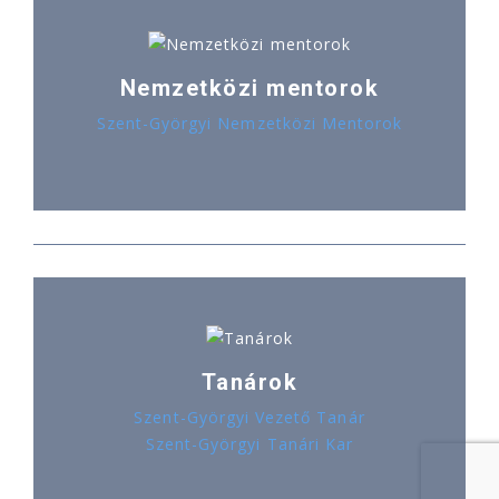
Nemzetközi mentorok
Szent-Györgyi Nemzetközi Mentorok
Tanárok
Szent-Györgyi Vezető Tanár
Szent-Györgyi Tanári Kar