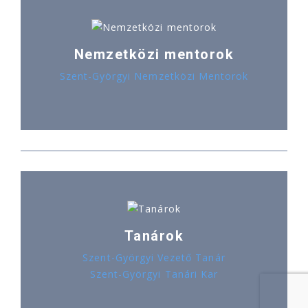
Nemzetközi mentorok
Szent-Györgyi Nemzetközi Mentorok
Tanárok
Szent-Györgyi Vezető Tanár
Szent-Györgyi Tanári Kar