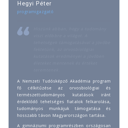
Hegyi Péter
programigazgató
Hiszünk abban, hogy a tudomány
viszi előbbre a világot. A
tehetségek támogatásával a jövőbe
fektetünk, az orvosbiológiai
kutatások eredményei a jövőben
életeket mentenek és értéket
teremtenek.
A Nemzeti Tudósképző Akadémia program
fő célkitűzése az orvosbiológiai és
természettudományos kutatások iránt
érdeklődő tehetséges fiatalok felkarolása,
tudományos munkájuk támogatása és
hosszabb távon Magyarországon tartása.
A gimnáziumi programrészben országosan