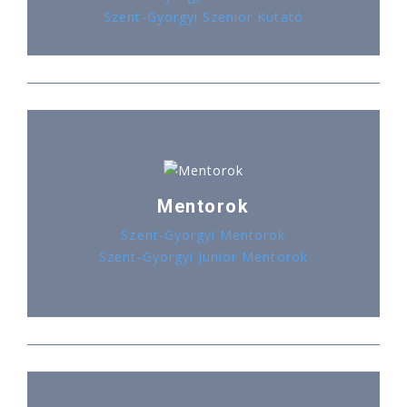
Szent-Györgyi Szenior Kutató
Mentorok
Szent-Györgyi Mentorok
Szent-Györgyi Junior Mentorok