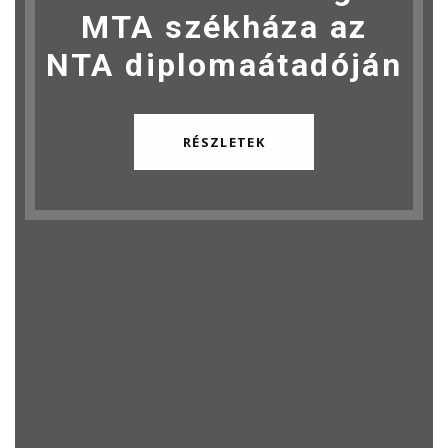
MTA székháza az
NTA diplomaátadóján
RÉSZLETEK