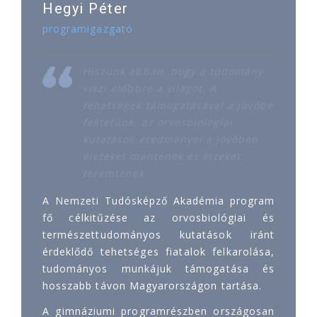
Hegyi Péter
programigazgató
Hiszünk abban, hogy a tudomány
viszi előbbre a világot. A
tehetségek támogatásával a jövőbe
fektetünk, az orvosbiológiai
kutatások eredményei a jövőben
életeket mentenek és értéket
teremtenek.
A Nemzeti Tudósképző Akadémia program
fő célkitűzése az orvosbiológiai és
természettudományos kutatások iránt
érdeklődő tehetséges fiatalok felkarolása,
tudományos munkájuk támogatása és
hosszabb távon Magyarországon tartása.
A gimnáziumi programrészben országosan