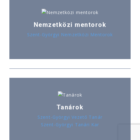
Nemzetközi mentorok
Szent-Györgyi Nemzetközi Mentorok
Tanárok
Szent-Györgyi Vezető Tanár
Szent-Györgyi Tanári Kar