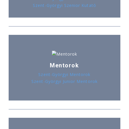
Szent-Györgyi Szenior Kutató
Mentorok
Szent-Györgyi Mentorok
Szent-Györgyi Junior Mentorok