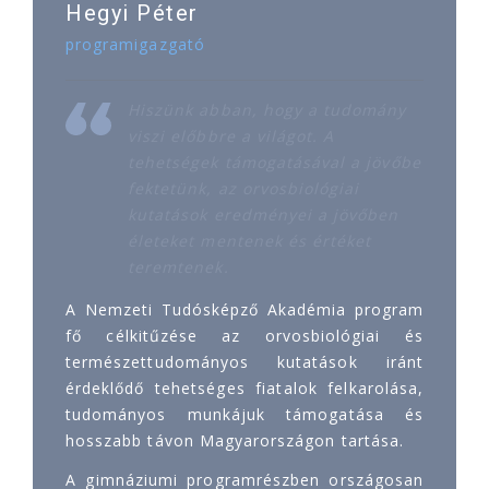
Hegyi Péter
programigazgató
Hiszünk abban, hogy a tudomány
viszi előbbre a világot. A
tehetségek támogatásával a jövőbe
fektetünk, az orvosbiológiai
kutatások eredményei a jövőben
életeket mentenek és értéket
teremtenek.
A Nemzeti Tudósképző Akadémia program
fő célkitűzése az orvosbiológiai és
természettudományos kutatások iránt
érdeklődő tehetséges fiatalok felkarolása,
tudományos munkájuk támogatása és
hosszabb távon Magyarországon tartása.
A gimnáziumi programrészben országosan