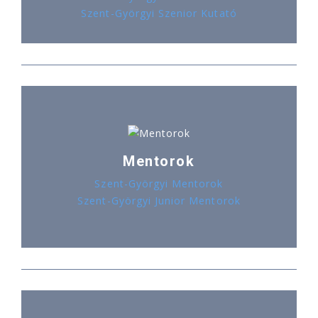
Szent-Györgyi Szenior Kutató
Mentorok
Szent-Györgyi Mentorok
Szent-Györgyi Junior Mentorok