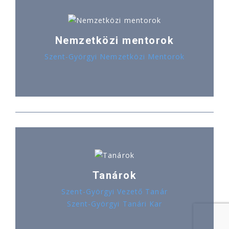
Nemzetközi mentorok
Szent-Györgyi Nemzetközi Mentorok
Tanárok
Szent-Györgyi Vezető Tanár
Szent-Györgyi Tanári Kar