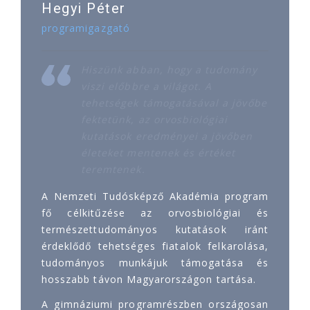
Hegyi Péter
programigazgató
Hiszünk abban, hogy a tudomány
viszi előbbre a világot. A
tehetségek támogatásával a jövőbe
fektetünk, az orvosbiológiai
kutatások eredményei a jövőben
életeket mentenek és értéket
teremtenek.
A Nemzeti Tudósképző Akadémia program
fő célkitűzése az orvosbiológiai és
természettudományos kutatások iránt
érdeklődő tehetséges fiatalok felkarolása,
tudományos munkájuk támogatása és
hosszabb távon Magyarországon tartása.
A gimnáziumi programrészben országosan