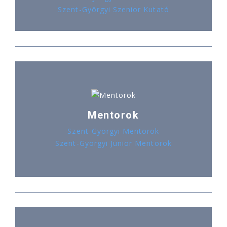
Szent-Györgyi Szenior Kutató
Mentorok
Szent-Györgyi Mentorok
Szent-Györgyi Junior Mentorok