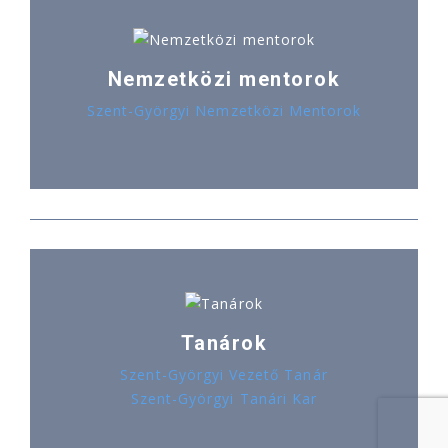
Nemzetközi mentorok
Szent-Györgyi Nemzetközi Mentorok
Tanárok
Szent-Györgyi Vezető Tanár
Szent-Györgyi Tanári Kar