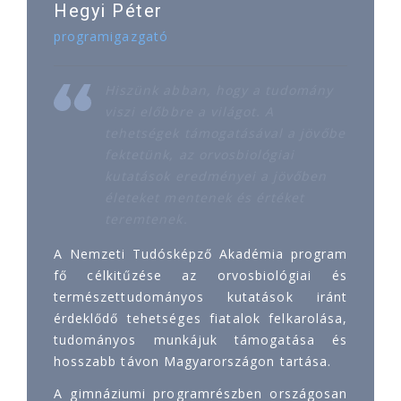
Hegyi Péter
programigazgató
Hiszünk abban, hogy a tudomány
viszi előbbre a világot. A
tehetségek támogatásával a jövőbe
fektetünk, az orvosbiológiai
kutatások eredményei a jövőben
életeket mentenek és értéket
teremtenek.
A Nemzeti Tudósképző Akadémia program
fő célkitűzése az orvosbiológiai és
természettudományos kutatások iránt
érdeklődő tehetséges fiatalok felkarolása,
tudományos munkájuk támogatása és
hosszabb távon Magyarországon tartása.
A gimnáziumi programrészben országosan