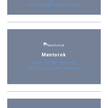
Szent-Györgyi Szenior Kutató
Mentorok
Szent-Györgyi Mentorok
Szent-Györgyi Junior Mentorok