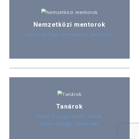
Nemzetközi mentorok
Szent-Györgyi Nemzetközi Mentorok
Tanárok
Szent-Györgyi Vezető Tanár
Szent-Györgyi Tanári Kar