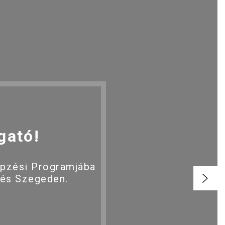
gató!
épzési Programjába
 és Szegeden.