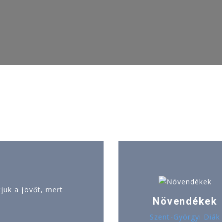
uk a jövőt, mert
Növendékek
Szent-Györgyi Diák