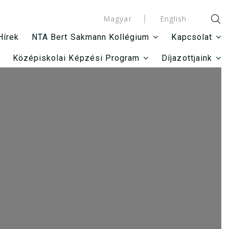
Magyar
English
Hírek
NTA Bert Sakmann Kollégium
Kapcsolat
Középiskolai Képzési Program
Díjazottjaink