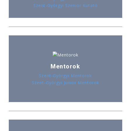
Szent-Györgyi Szenior Kutató
Mentorok
Szent-Györgyi Mentorok
Szent-Györgyi Junior Mentorok