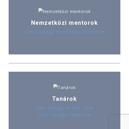
Nemzetközi mentorok
Szent-Györgyi Nemzetközi Mentorok
Tanárok
Szent-Györgyi Vezető Tanár
Szent-Györgyi Tanári Kar