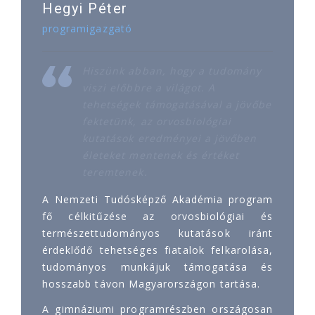
Hegyi Péter
programigazgató
Hiszünk abban, hogy a tudomány
viszi előbbre a világot. A
tehetségek támogatásával a jövőbe
fektetünk, az orvosbiológiai
kutatások eredményei a jövőben
életeket mentenek és értéket
teremtenek.
A Nemzeti Tudósképző Akadémia program
fő célkitűzése az orvosbiológiai és
természettudományos kutatások iránt
érdeklődő tehetséges fiatalok felkarolása,
tudományos munkájuk támogatása és
hosszabb távon Magyarországon tartása.
A gimnáziumi programrészben országosan