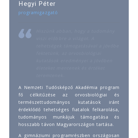
Hegyi Péter
programigazgató
Hiszünk abban, hogy a tudomány
viszi előbbre a világot. A
tehetségek támogatásával a jövőbe
fektetünk, az orvosbiológiai
kutatások eredményei a jövőben
életeket mentenek és értéket
teremtenek.
A Nemzeti Tudósképző Akadémia program
fő célkitűzése az orvosbiológiai és
természettudományos kutatások iránt
érdeklődő tehetséges fiatalok felkarolása,
tudományos munkájuk támogatása és
hosszabb távon Magyarországon tartása.
A gimnáziumi programrészben országosan