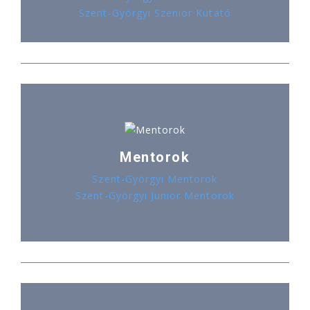
Szent-Györgyi Szenior Kutató
Mentorok
Szent-Györgyi Mentorok
Szent-Györgyi Junior Mentorok