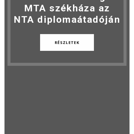
MTA székháza az
NTA diplomaátadóján
RÉSZLETEK