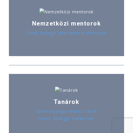
Nemzetközi mentorok
Szent-Györgyi Nemzetközi Mentorok
Tanárok
Szent-Györgyi Vezető Tanár
Szent-Györgyi Tanári Kar