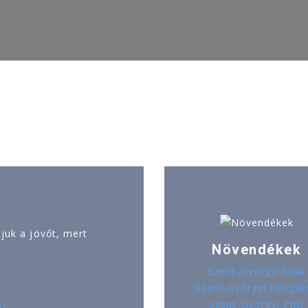
uk a jövőt, mert
Növendékek
Szent-Györgyi Diák
Szent-Györgyi Hallgat
Szent-Györgyi PhD
ó