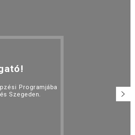
gató!
épzési Programjába
 és Szegeden.