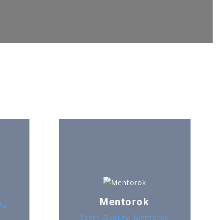
Mentorok
ók
Szent-Györgyi Mentorok