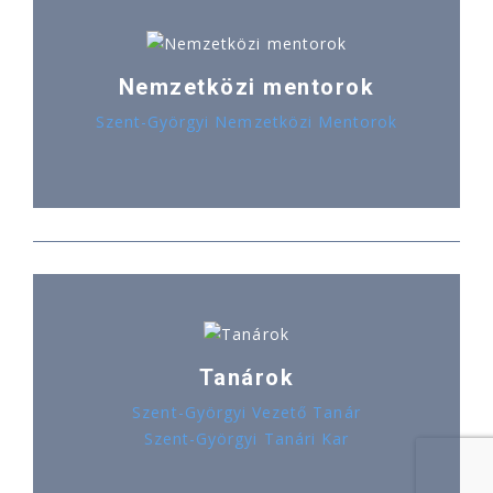
Nemzetközi mentorok
Szent-Györgyi Nemzetközi Mentorok
Tanárok
Szent-Györgyi Vezető Tanár
Szent-Györgyi Tanári Kar