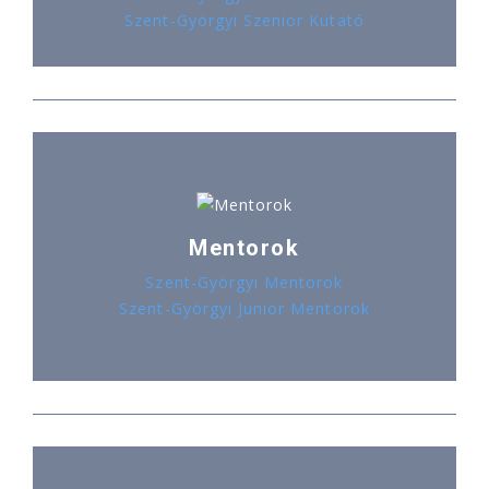
Szent-Györgyi Szenior Kutató
Mentorok
Szent-Györgyi Mentorok
Szent-Györgyi Junior Mentorok