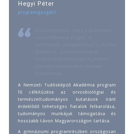
Hegyi Péter
programigazgató
Hiszünk abban, hogy a tudomány
viszi előbbre a világot. A
tehetségek támogatásával a jövőbe
fektetünk, az orvosbiológiai
kutatások eredményei a jövőben
életeket mentenek és értéket
teremtenek.
A Nemzeti Tudósképző Akadémia program
fő célkitűzése az orvosbiológiai és
természettudományos kutatások iránt
érdeklődő tehetséges fiatalok felkarolása,
tudományos munkájuk támogatása és
hosszabb távon Magyarországon tartása.
A gimnáziumi programrészben országosan