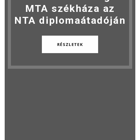
MTA székháza az
NTA diplomaátadóján
RÉSZLETEK